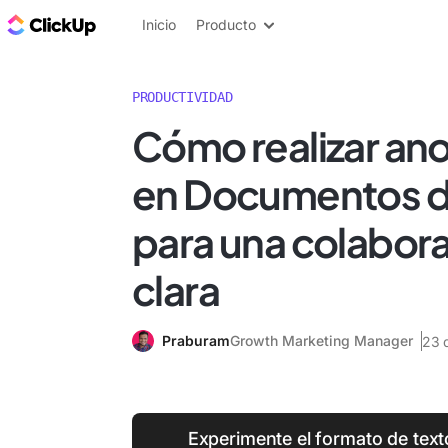
ClickUp Blog
Inicio
Producto
PRODUCTIVIDAD
Cómo realizar an
en Documentos d
para una colabor
clara
Praburam
Growth Marketing Manager
23 
Experimente el formato de text