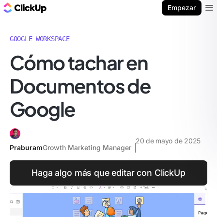
ClickUp Blog
Empezar
Ope
GOOGLE WORKSPACE
Cómo tachar en
Documentos de
Google
20 de mayo de 2025
Praburam
Growth Marketing Manager
Haga algo más que editar con ClickUp