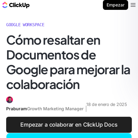
ClickUp Blog
Empezar
Ope
GOOGLE WORKSPACE
Cómo resaltar en
Documentos de
Google para mejorar la
colaboración
18 de enero de 2025
Praburam
Growth Marketing Manager
Empezar a colaborar en ClickUp Docs