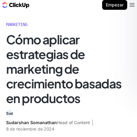
ClickUp Blog
Empezar
Ope
MARKETING
Cómo aplicar
estrategias de
marketing de
crecimiento basadas
en productos
Sudarshan Somanathan
Head of Content
8 de noviembre de 2024