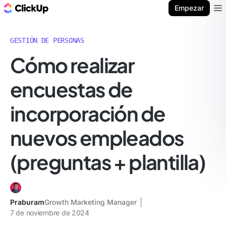
ClickUp Blog
Empezar
Ope
GESTIÓN DE PERSONAS
Cómo realizar
encuestas de
incorporación de
nuevos empleados
(preguntas + plantilla)
Praburam
Growth Marketing Manager
7 de noviembre de 2024