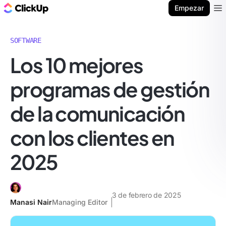
ClickUp Blog
Empezar
Ope
SOFTWARE
Los 10 mejores
programas de gestión
de la comunicación
con los clientes en
2025
3 de febrero de 2025
Manasi Nair
Managing Editor