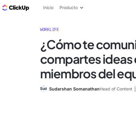
ClickUp Blog
Inicio
Producto
WORKLIFE
¿Cómo te comuni
compartes ideas 
miembros del eq
Sudarshan Somanathan
Head of Content