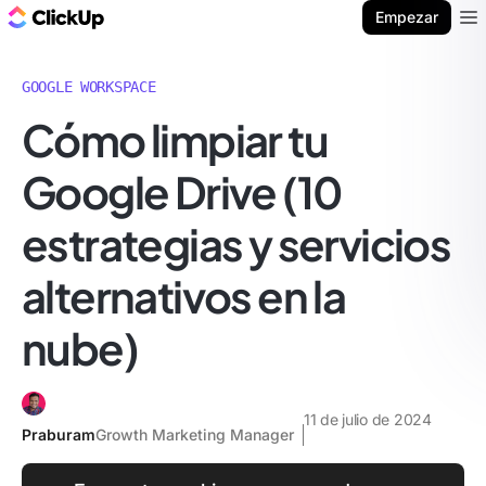
ClickUp Blog
Empezar
Ope
GOOGLE WORKSPACE
Cómo limpiar tu
Google Drive (10
estrategias y servicios
alternativos en la
nube)
11 de julio de 2024
Praburam
Growth Marketing Manager