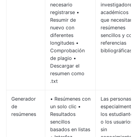
necesario
investigadores
registrarse •
académicos
Resumir de
que necesitan
nuevo con
resúmenes
diferentes
sencillos y con
longitudes •
referencias
Comprobación
bibliográficas.
de plagio •
Descargar el
resumen como
.txt
Generador
• Resúmenes con
Las personas,
de
un solo clic •
especialmente
resúmenes
Resultados
los estudiantes
sencillos
o los usuarios
basados en listas
sin