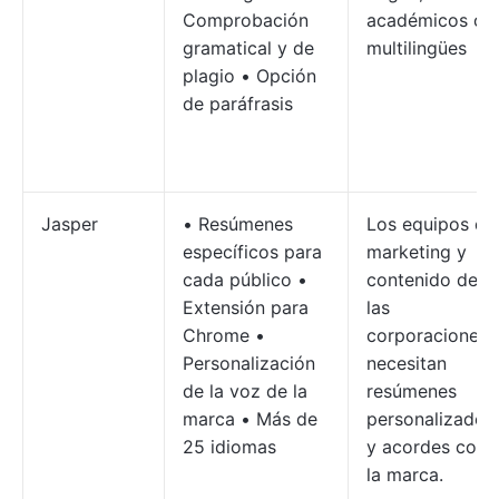
Comprobación
académicos o
gramatical y de
multilingües
plagio • Opción
de paráfrasis
Jasper
• Resúmenes
Los equipos de
específicos para
marketing y
cada público •
contenido de
Extensión para
las
Chrome •
corporaciones
Personalización
necesitan
de la voz de la
resúmenes
marca • Más de
personalizados
25 idiomas
y acordes con
la marca.