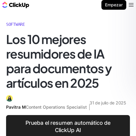
ClickUp Blog
Empezar
Ope
SOFTWARE
Los 10 mejores
resumidores de IA
para documentos y
artículos en 2025
31 de julio de 2025
Pavitra M
Content Operations Specialist
Prueba el resumen automático de
ClickUp AI