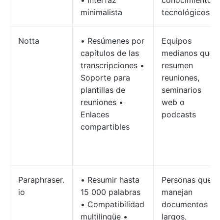
• Interfaz
conocimientos
minimalista
tecnológicos
Notta
• Resúmenes por
Equipos
capítulos de las
medianos que
transcripciones •
resumen
Soporte para
reuniones,
plantillas de
seminarios
reuniones •
web o
Enlaces
podcasts
compartibles
Paraphraser.
• Resumir hasta
Personas que
io
15 000 palabras
manejan
• Compatibilidad
documentos
multilingüe •
largos,