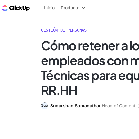
ClickUp Blog
Inicio
Producto
GESTIÓN DE PERSONAS
Cómo retener a l
empleados con má
Técnicas para eq
RR.HH
Sudarshan Somanathan
Head of Content