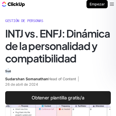
ClickUp Blog
Empezar
Ope
GESTIÓN DE PERSONAS
INTJ vs. ENFJ: Dinámica
de la personalidad y
compatibilidad
Sudarshan Somanathan
Head of Content
26 de abril de 2024
Obtener plantilla gratis/a