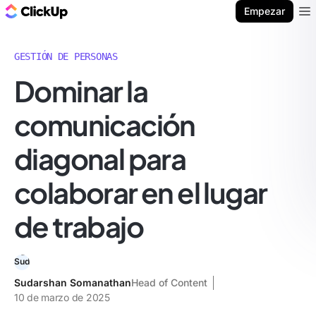
ClickUp Blog
Empezar
Ope
GESTIÓN DE PERSONAS
Dominar la
comunicación
diagonal para
colaborar en el lugar
de trabajo
Sudarshan Somanathan
Head of Content
10 de marzo de 2025