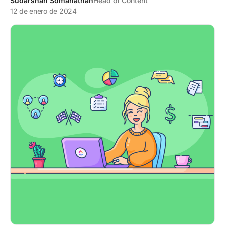
Sudarshan Somanathan
Head of Content
12 de enero de 2024