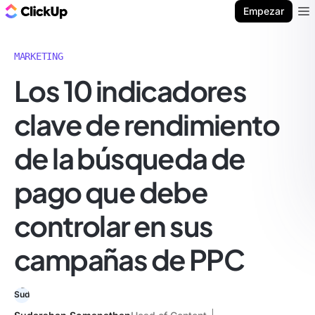
ClickUp Blog
Empezar
Ope
MARKETING
Los 10 indicadores
clave de rendimiento
de la búsqueda de
pago que debe
controlar en sus
campañas de PPC