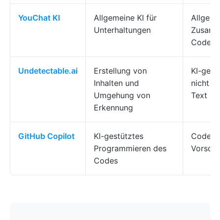
YouChat KI
Allgemeine KI für
Allgeme
Unterhaltungen
Zusamme
Code
Undetectable.ai
Erstellung von
KI-gestü
Inhalten und
nicht e
Umgehung von
Text
Erkennung
GitHub Copilot
KI-gestütztes
Code-Ve
Programmieren des
Vorschl
Codes