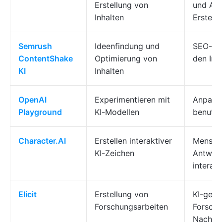
Erstellung von
und Art
Inhalten
Erstell
Semrush
Ideenfindung und
SEO-ori
ContentShake
Optimierung von
den Inh
KI
Inhalten
OpenAI
Experimentieren mit
Anpassb
Playground
KI-Modellen
benutze
Character.AI
Erstellen interaktiver
Mensch
KI-Zeichen
Antwort
interak
Elicit
Erstellung von
KI-gene
Forschungsarbeiten
Forsch
Nachver