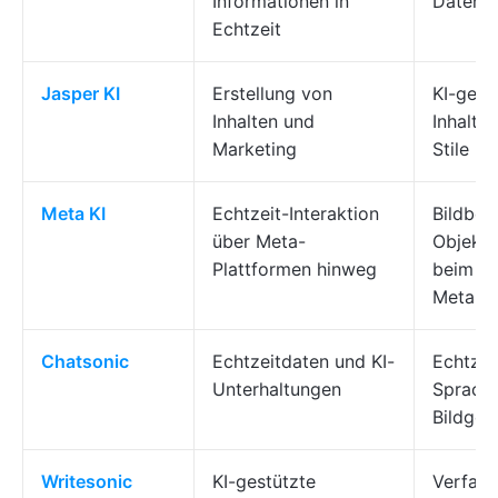
Informationen in
Datenge
Echtzeit
Jasper KI
Erstellung von
KI-gest
Inhalten und
Inhalte
Marketing
Stile
Meta KI
Echtzeit-Interaktion
Bildbea
über Meta-
Objekte
Plattformen hinweg
beim Ch
Meta
Chatsonic
Echtzeitdaten und KI-
Echtzei
Unterhaltungen
Sprachi
Bildgen
Writesonic
KI-gestützte
Verfass