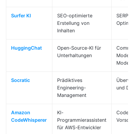
Surfer KI
SEO-optimierte
SERP-An
Erstellung von
Optimie
Inhalten
HuggingChat
Open-Source-KI für
Commun
Unterhaltungen
Modelle
Modell
Socratic
Prädiktives
Überwac
Engineering-
und Du
Management
Amazon
KI-
Code-E
CodeWhisperer
Programmierassistent
Vorschl
für AWS-Entwickler