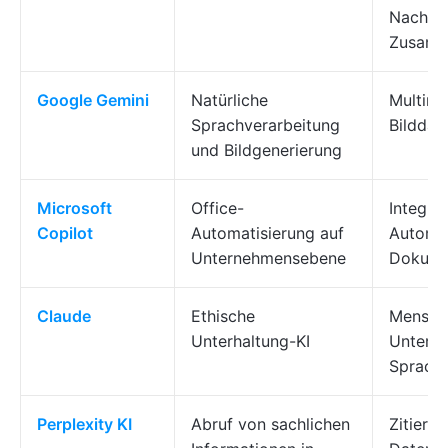
Nachver
Zusamm
Google Gemini
Natürliche
Multimo
Sprachverarbeitung
Bilddat
und Bildgenerierung
Microsoft
Office-
Integrat
Copilot
Automatisierung auf
Automat
Unternehmensebene
Dokume
Claude
Ethische
Mensch
Unterhaltung-KI
Unterha
Sprach
Perplexity KI
Abruf von sachlichen
Zitierb