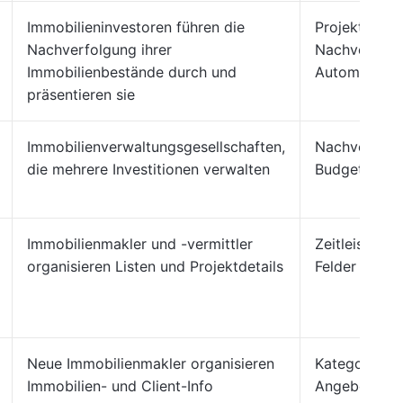
Immobilieninvestoren führen die
Projektbewe
Nachverfolgung ihrer
Nachverfolg
Immobilienbestände durch und
Automatisie
präsentieren sie
Immobilienverwaltungsgesellschaften,
Nachverfolgu
die mehrere Investitionen verwalten
Budgetfelde
Immobilienmakler und -vermittler
Zeitleiste-/
organisieren Listen und Projektdetails
Felder für K
Neue Immobilienmakler organisieren
Kategorisier
Immobilien- und Client-Info
Angeboten, V