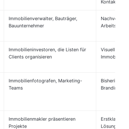
Kontakten
Immobilienverwalter, Bauträger,
Nachverfolgu
Bauunternehmer
Arbeitsumfan
Immobilieninvestoren, die Listen für
Visuelle Attr
Clients organisieren
Immobilienve
Immobilienfotografen, Marketing-
Bisherige Arb
Teams
Branding, Ko
Immobilienmakler präsentieren
Erstklassige
Projekte
Lösungen, D