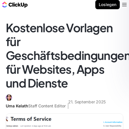
ClickUp Blog
Loslegen
Ope
Kostenlose Vorlagen
für
Geschäftsbedingunge
für Websites, Apps
und Dienste
21. September 2025
Uma Kelath
Staff Content Editor