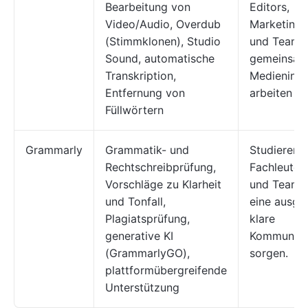
Bearbeitung von
Editors,
Video/Audio, Overdub
Marketingf
(Stimmklonen), Studio
und Teams,
Sound, automatische
gemeinsam
Transkription,
Medieninha
Entfernung von
arbeiten
Füllwörtern
Grammarly
Grammatik- und
Studierend
Rechtschreibprüfung,
Fachleute,
Vorschläge zu Klarheit
und Teams,
und Tonfall,
eine ausgef
Plagiatsprüfung,
klare
generative KI
Kommunika
(GrammarlyGO),
sorgen.
plattformübergreifende
Unterstützung