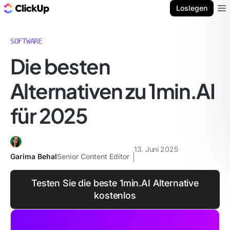
ClickUp Blog
Loslegen
Ope
SOFTWARE
Die besten
Alternativen zu 1min.AI
für 2025
13. Juni 2025
Garima Behal
Senior Content Editor
Testen Sie die beste 1min.AI Alternative
kostenlos