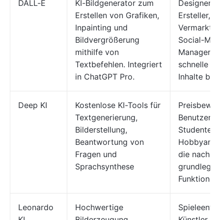
DALL-E
KI-Bildgenerator zum
Designer, I
Erstellen von Grafiken,
Ersteller,
Inpainting und
Vermarkter
Bildvergrößerung
Social-Med
mithilfe von
Manager, d
Textbefehlen. Integriert
schnelle vi
in ChatGPT Pro.
Inhalte ben
Deep KI
Kostenlose KI-Tools für
Preisbewus
Textgenerierung,
Benutzer,
Bilderstellung,
Studenten 
Beantwortung von
Hobbyanwe
Fragen und
die nach
Sprachsynthese
grundlegen
Funktionen
Leonardo
Hochwertige
Spieleentwi
KI
Bilderzeugung,
Künstler,