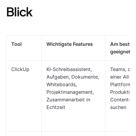
Blick
Tool
Wichtigste Features
Am besten
geeignet f
ClickUp
KI-Schreibassistent,
Teams, die
Aufgaben, Dokumente,
einer All-i
Whiteboards,
Plattform f
Projektmanagement,
Produktivit
Zusammenarbeit in
Content-Er
Echtzeit
suchen