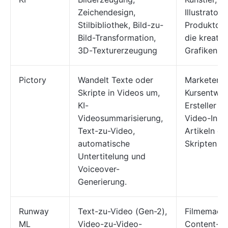
Zeichendesign,
Illustrator
Stilbibliothek, Bild-zu-
Produktdes
Bild-Transformation,
die kreativ
3D-Texturerzeugung
Grafiken s
Pictory
Wandelt Texte oder
Marketer, 
Skripte in Videos um,
Kursentwic
KI-
Ersteller v
Videosummarisierung,
Video-Inha
Text-zu-Video,
Artikeln od
automatische
Skripten
Untertitelung und
Voiceover-
Generierung.
Runway
Text-zu-Video (Gen-2),
Filmemache
ML
Video-zu-Video-
Content-Ers