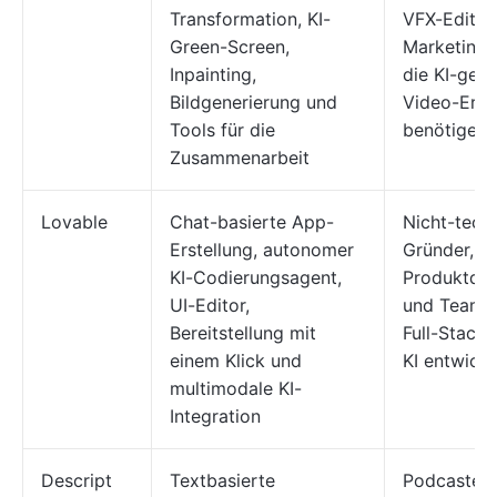
Transformation, KI-
VFX-Editor
Green-Screen,
Marketingt
Inpainting,
die KI-gest
Bildgenerierung und
Video-Erst
Tools für die
benötigen
Zusammenarbeit
Lovable
Chat-basierte App-
Nicht-tech
Erstellung, autonomer
Gründer,
KI-Codierungsagent,
Produktdes
UI-Editor,
und Teams,
Bereitstellung mit
Full-Stack
einem Klick und
KI entwicke
multimodale KI-
Integration
Descript
Textbasierte
Podcaster,