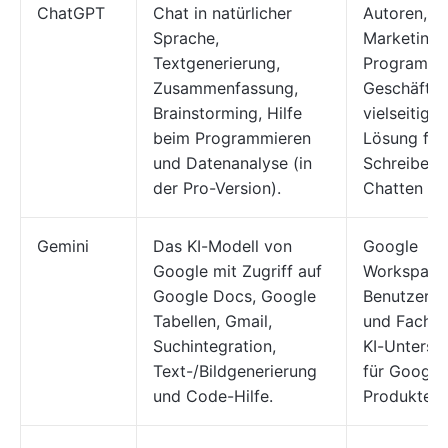
ChatGPT
Chat in natürlicher
Autoren, S
Sprache,
Marketingf
Textgenerierung,
Programmi
Zusammenfassung,
Geschäfte, 
Brainstorming, Hilfe
vielseitige 
beim Programmieren
Lösung für
und Datenanalyse (in
Schreiben 
der Pro-Version).
Chatten be
Gemini
Das KI-Modell von
Google
Google mit Zugriff auf
Workspace
Google Docs, Google
Benutzer, 
Tabellen, Gmail,
und Fachleu
Suchintegration,
KI-Unterst
Text-/Bildgenerierung
für Google
und Code-Hilfe.
Produkte b