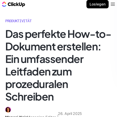
ClickUp Blog
Loslegen
Ope
PRODUKTIVITÄT
Das perfekte How-to-
Dokument erstellen:
Ein umfassender
Leitfaden zum
prozeduralen
Schreiben
26. April 2025