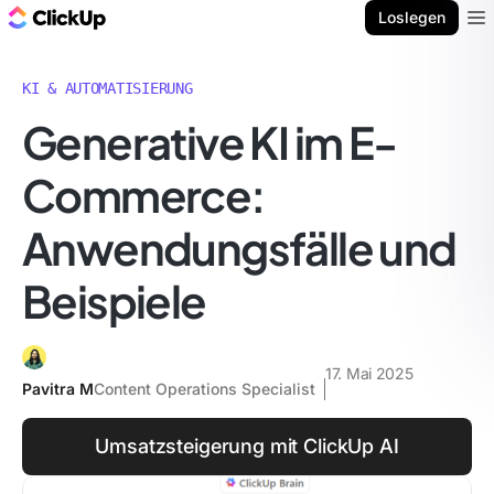
ClickUp Blog
Loslegen
Ope
KI & AUTOMATISIERUNG
Generative KI im E-
Commerce:
Anwendungsfälle und
Beispiele
17. Mai 2025
Pavitra M
Content Operations Specialist
Umsatzsteigerung mit ClickUp AI