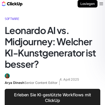
ClickUp Blog
Loslegen
Ope
SOFTWARE
Leonardo AI vs.
Midjourney: Welcher
KI-Kunstgenerator ist
besser?
4. April 2025
Arya Dinesh
Senior Content Editor
Erleben Sie KI-gestützte Workflows mit
ClickUp