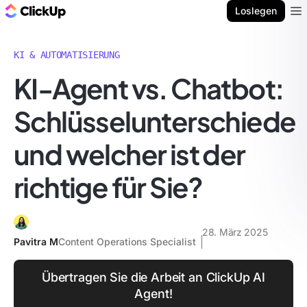
ClickUp Blog
Loslegen
Ope
KI & AUTOMATISIERUNG
KI-Agent vs. Chatbot:
Schlüsselunterschiede
und welcher ist der
richtige für Sie?
28. März 2025
Pavitra M
Content Operations Specialist
Übertragen Sie die Arbeit an ClickUp AI
Agent!