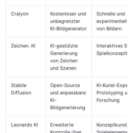
Craiyon
Kostenloser und
Schnelle und
unbegrenzter
experimentelle E
KI-Bildgenerator
von Bildern
Zeichen. KI
KI-gestützte
Interaktives Stor
Generierung
Spielkonzeptku
von Zeichen
und Szenen
Stabile
Open-Source
KI-Kunst-Experi
Diffusion
und anpassbare
Prototyping und
KI-
Forschung
Bildgenerierung
Leonardo KI
Erweiterte
Konzeptkunst, 
Kontrolle über
Spielelementen