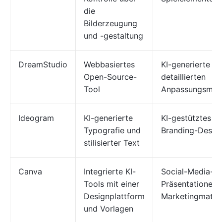
die
Bilderzeugung
und -gestaltung
DreamStudio
Webbasiertes
KI-generierte Gr
Open-Source-
detaillierten
Tool
Anpassungsmögl
Ideogram
KI-generierte
KI-gestütztes L
Typografie und
Branding-Desig
stilisierter Text
Canva
Integrierte KI-
Social-Media-Be
Tools mit einer
Präsentationen,
Designplattform
Marketingmateri
und Vorlagen