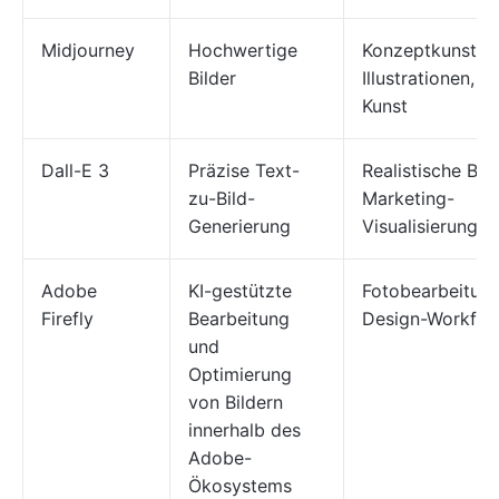
Midjourney
Hochwertige
Konzeptkunst, F
Bilder
Illustrationen, di
Kunst
Dall-E 3
Präzise Text-
Realistische Bild
zu-Bild-
Marketing-
Generierung
Visualisierungen
Adobe
KI-gestützte
Fotobearbeitung
Firefly
Bearbeitung
Design-Workflo
und
Optimierung
von Bildern
innerhalb des
Adobe-
Ökosystems