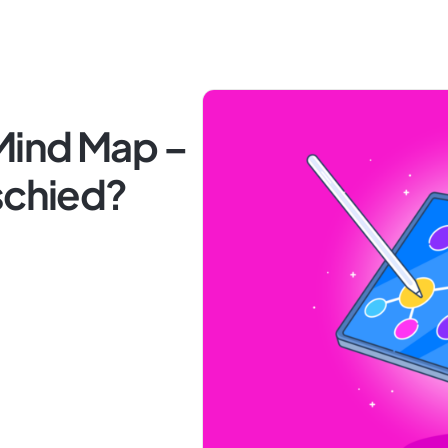
Mind Map –
schied?