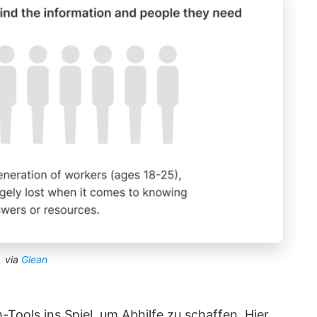
via
Glean
ools ins Spiel, um Abhilfe zu schaffen. Hier