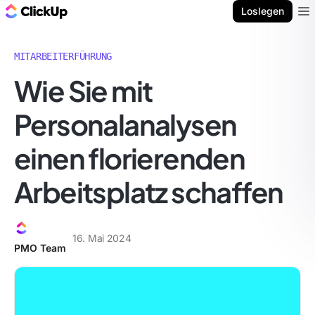
ClickUp Blog
Loslegen
Ope
MITARBEITERFÜHRUNG
Wie Sie mit
Personalanalysen
einen florierenden
Arbeitsplatz schaffen
16. Mai 2024
PMO Team