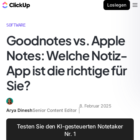
ClickUp Blog
Loslegen
Ope
SOFTWARE
Goodnotes vs. Apple
Notes: Welche Notiz-
App ist die richtige für
Sie?
8. Februar 2025
Arya Dinesh
Senior Content Editor
Testen Sie den KI-gesteuerten Notetaker
Nr. 1