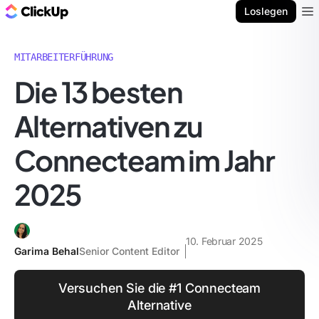
ClickUp Blog
Loslegen
Ope
MITARBEITERFÜHRUNG
Die 13 besten
Alternativen zu
Connecteam im Jahr
2025
10. Februar 2025
Garima Behal
Senior Content Editor
Versuchen Sie die #1 Connecteam
Alternative