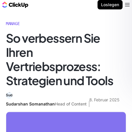
ClickUp Blog
Loslegen
Ope
MANAGE
So verbessern Sie
Ihren
Vertriebsprozess:
Strategien und Tools
8. Februar 2025
Sudarshan Somanathan
Head of Content