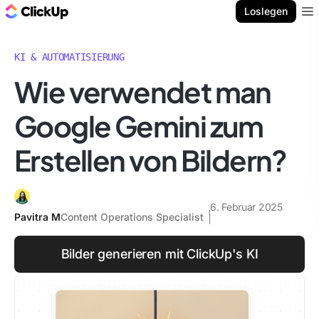
ClickUp Blog
Loslegen
Ope
KI & AUTOMATISIERUNG
Wie verwendet man
Google Gemini zum
Erstellen von Bildern?
6. Februar 2025
Pavitra M
Content Operations Specialist
Bilder generieren mit ClickUp's KI