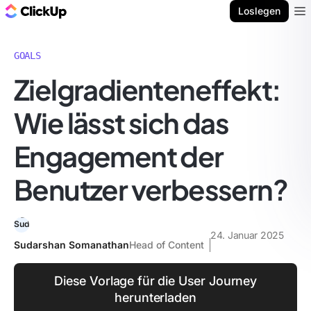
ClickUp Blog
Loslegen
Ope
GOALS
Zielgradienteneffekt:
Wie lässt sich das
Engagement der
Benutzer verbessern?
24. Januar 2025
Sudarshan Somanathan
Head of Content
Diese Vorlage für die User Journey
herunterladen