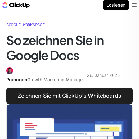
ClickUp Blog
Loslegen
Ope
GOOGLE WORKSPACE
So zeichnen Sie in
Google Docs
26. Januar 2025
Praburam
Growth Marketing Manager
Zeichnen Sie mit ClickUp's Whiteboards