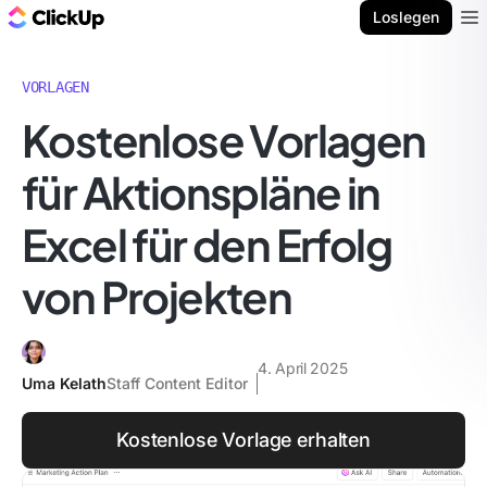
ClickUp Blog
Loslegen
Ope
VORLAGEN
Kostenlose Vorlagen
für Aktionspläne in
Excel für den Erfolg
von Projekten
4. April 2025
Uma Kelath
Staff Content Editor
Kostenlose Vorlage erhalten