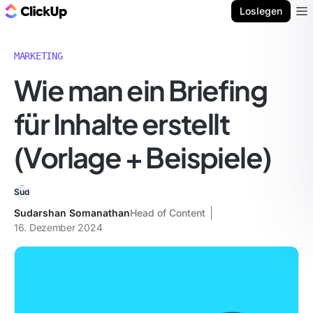
ClickUp Blog
Loslegen
Ope
MARKETING
Wie man ein Briefing
für Inhalte erstellt
(Vorlage + Beispiele)
Sudarshan Somanathan
Head of Content
16. Dezember 2024