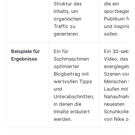
Struktur des
die ein
Inhalts, um
sportbegeist
organischen
Publikum fes
Traffic zu
und inspirier
generieren.
sollen.
Beispiele für
Ein für
Ein 30-sekün
Ergebnisse
Suchmaschinen
Video, das
optimierter
energiegelad
Blogbeitrag mit
Szenen von
wertvollen Tipps
Menschen be
und
Laufen mit
Unterabschnitten,
Nahaufnahme
in denen die
neuesten
Inhalte erläutert
Schuhkollekt
werden.
von Nike zeig