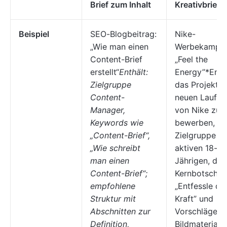
Brief zum Inhalt
Kreativbrief
Beispiel
SEO-Blogbeitrag:
Nike-
„Wie man einen
Werbekampag
Content-Brief
„Feel the
erstellt“
Enthält:
Energy”*Enth
Zielgruppe
das Projektzie
Content-
neuen Laufsc
Manager,
von Nike zu
Keywords wie
bewerben, di
„Content-Brief“,
Zielgruppe d
„Wie schreibt
aktiven 18- b
man einen
Jährigen, die
Content-Brief“;
Kernbotschaf
empfohlene
„Entfessle de
Struktur mit
Kraft” und
Abschnitten zur
Vorschläge fü
Definition,
Bildmaterial, 