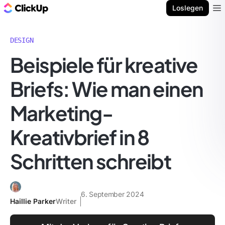
ClickUp Blog
Loslegen
Ope
DESIGN
Beispiele für kreative
Briefs: Wie man einen
Marketing-
Kreativbrief in 8
Schritten schreibt
6. September 2024
Haillie Parker
Writer