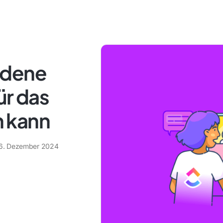
edene
ür das
 kann
6. Dezember 2024