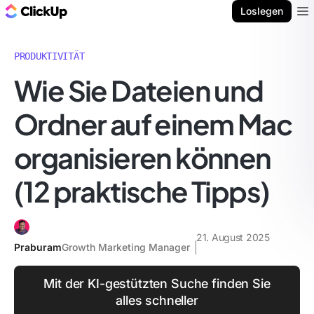
ClickUp Blog
Loslegen
Ope
PRODUKTIVITÄT
Wie Sie Dateien und
Ordner auf einem Mac
organisieren können
(12 praktische Tipps)
21. August 2025
Praburam
Growth Marketing Manager
Mit der KI-gestützten Suche finden Sie
alles schneller