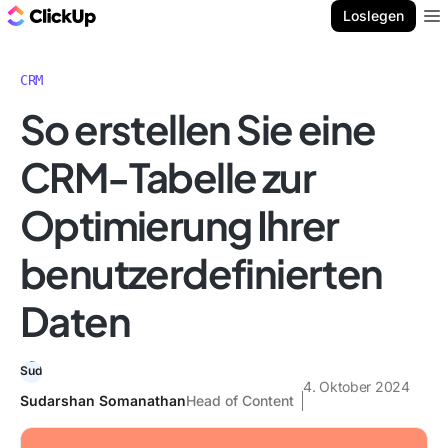
ClickUp Blog
Loslegen
Ope
CRM
So erstellen Sie eine
CRM-Tabelle zur
Optimierung Ihrer
benutzerdefinierten
Daten
4. Oktober 2024
Sudarshan Somanathan
Head of Content