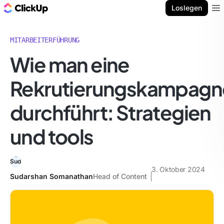
ClickUp Blog
Loslegen
Ope
MITARBEITERFÜHRUNG
Wie man eine
Rekrutierungskampagn
durchführt: Strategien
und tools
3. Oktober 2024
Sudarshan Somanathan
Head of Content