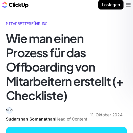
ClickUp Blog
Loslegen
Ope
MITARBEITERFÜHRUNG
Wie man einen
Prozess für das
Offboarding von
Mitarbeitern erstellt (+
Checkliste)
11. Oktober 2024
Sudarshan Somanathan
Head of Content