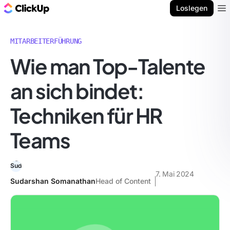
ClickUp Blog
Loslegen
Ope
MITARBEITERFÜHRUNG
Wie man Top-Talente
an sich bindet:
Techniken für HR
Teams
7. Mai 2024
Sudarshan Somanathan
Head of Content