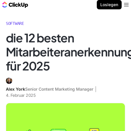
ClickUp Blog
Loslegen
Ope
SOFTWARE
die 12 besten
Mitarbeiteranerkennu
für 2025
Alex York
Senior Content Marketing Manager
4. Februar 2025