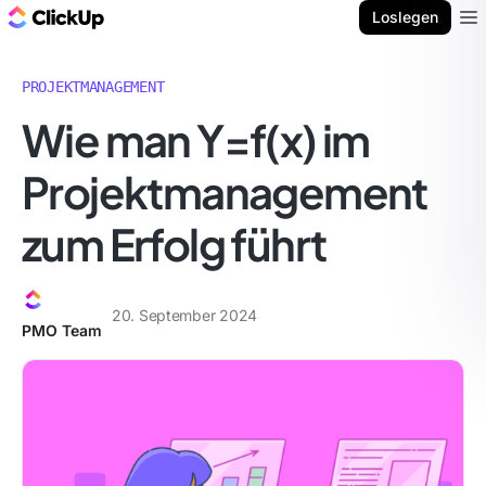
ClickUp Blog
Loslegen
Ope
PROJEKTMANAGEMENT
Wie man Y=f(x) im
Projektmanagement
zum Erfolg führt
20. September 2024
PMO Team