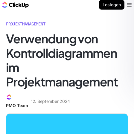
ClickUp Blog
Loslegen
Ope
PROJEKTMANAGEMENT
Verwendung von
Kontrolldiagrammen
im
Projektmanagement
12. September 2024
PMO Team