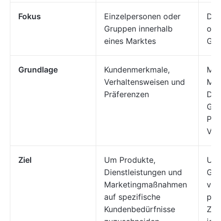
Fokus
Einzelpersonen oder
Der
Gruppen innerhalb
ode
eines Marktes
Ges
Grundlage
Kundenmerkmale,
Mer
Verhaltensweisen und
Mar
Präferenzen
Dem
Geo
Psy
Ver
Ziel
Um Produkte,
Um
Dienstleistungen und
Ges
Marketingmaßnahmen
ver
auf spezifische
pot
Kundenbedürfnisse
Zie