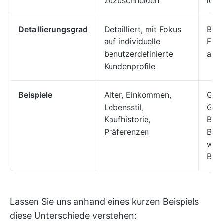
zuzuschneiden
iden
Detaillierungsgrad
Detailliert, mit Fokus
Brei
auf individuelle
Fok
benutzerdefinierte
auf
Kundenprofile
Beispiele
Alter, Einkommen,
Geo
Lebensstil,
Grö
Kaufhistorie,
Bev
Präferenzen
Bra
wir
Bed
Lassen Sie uns anhand eines kurzen Beispiels
diese Unterschiede verstehen: