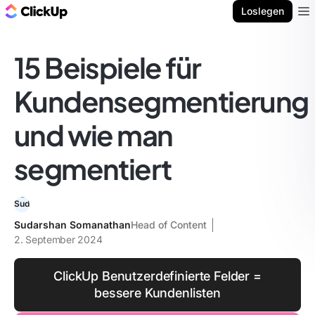
ClickUp Blog
Loslegen
Ope
15 Beispiele für
Kundensegmentierung
und wie man
segmentiert
Sudarshan Somanathan
Head of Content
2. September 2024
ClickUp Benutzerdefinierte Felder =
bessere Kundenlisten