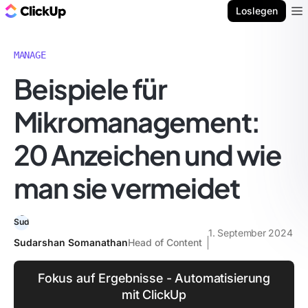
ClickUp Blog
Loslegen
Ope
MANAGE
Beispiele für
Mikromanagement:
20 Anzeichen und wie
man sie vermeidet
1. September 2024
Sudarshan Somanathan
Head of Content
Fokus auf Ergebnisse - Automatisierung
mit ClickUp