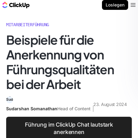
ClickUp Blog
Loslegen
Ope
MITARBEITERFÜHRUNG
Beispiele für die
Anerkennung von
Führungsqualitäten
bei der Arbeit
23. August 2024
Sudarshan Somanathan
Head of Content
Führung im ClickUp Chat lautstark
anerkennen