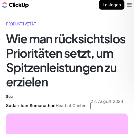
ClickUp Blog
Loslegen
Ope
PRODUKTIVITÄT
Wie man rücksichtslos
Prioritäten setzt, um
Spitzenleistungen zu
erzielen
22. August 2024
Sudarshan Somanathan
Head of Content