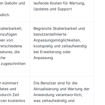
gen Gebühr und
laufende Kosten für Wartung,
Updates und Support
dlich.
alierbarkeit;
Begrenzte Skalierbarkeit und
inzufügen
benutzerdefinierte
nen von
Anpassungsmöglichkeiten,
verschiedene
kostspielig und zeitaufwendig
eatures, die
bei Erweiterung oder
sche
Anpassung
 zugeschnitten
er kümmert
Die Benutzer sind für die
dates und
Aktualisierung und Wartung der
durch Zeit
Anwendung verantwortlich,
cen kostenlos
was zeitaufwändig und