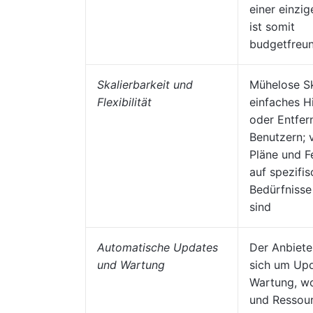
einer einzi
ist somit
budgetfreun
Skalierbarkeit und
Mühelose Sk
Flexibilität
einfaches H
oder Entfer
Benutzern; 
Pläne und F
auf spezifi
Bedürfnisse
sind
Automatische Updates
Der Anbiet
und Wartung
sich um Up
Wartung, wo
und Ressour