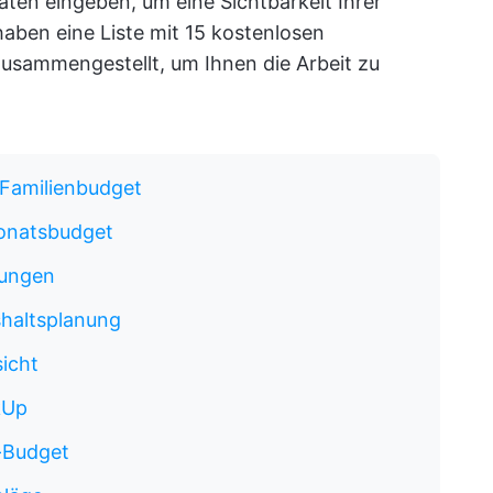
ten eingeben, um eine Sichtbarkeit Ihrer
 haben eine Liste mit 15 kostenlosen
zusammengestellt, um Ihnen die Arbeit zu
 Familienbudget
Monatsbudget
nungen
shaltsplanung
sicht
kUp
s-Budget