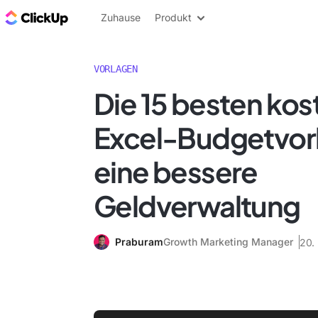
ClickUp Blog
Zuhause
Produkt
VORLAGEN
Die 15 besten ko
Excel-Budgetvorl
eine bessere
Geldverwaltung
Praburam
Growth Marketing Manager
20.