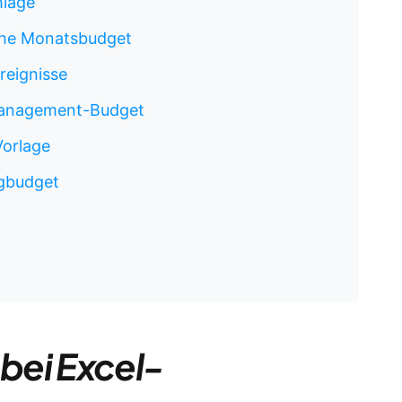
hläge
iche Monatsbudget
reignisse
tmanagement-Budget
Vorlage
ngbudget
 bei Excel-