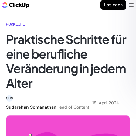
ClickUp Blog
Loslegen
Ope
WORKLIFE
Praktische Schritte für
eine berufliche
Veränderung in jedem
Alter
18. April 2024
Sudarshan Somanathan
Head of Content